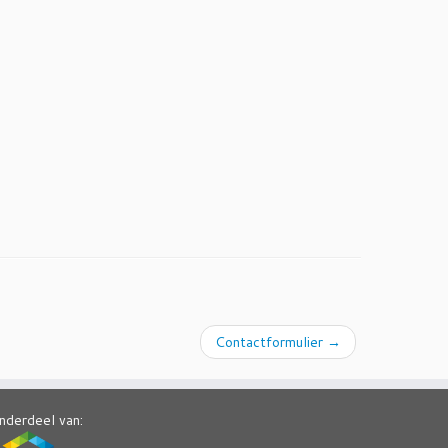
Contactformulier
→
nderdeel van: