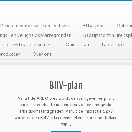
Risico Inventarisatie en Evaluatie
BHV-plan
Ontrui
ngs- en veiligheidsplattegronden
Bedrijfscontinuïteitsp
ek bereikbaarheidsdienst
Quick scan
Table top tek
producten
Over ons
BHV-plan
Vanuit de ARBO wet wordt de werkgever verplicht
om maatregelen te nemen voor zo goed mogelijke
arbeidsomstandigheden. Vanuit de Inspectie SZW
wordt er een BHV-plan geëist. Hierin is ook het belang
van ...