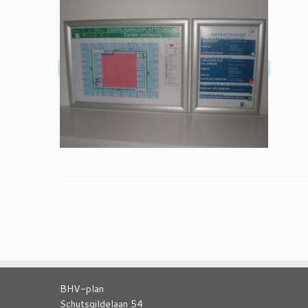
BHV-plan
Schutsgildelaan 54